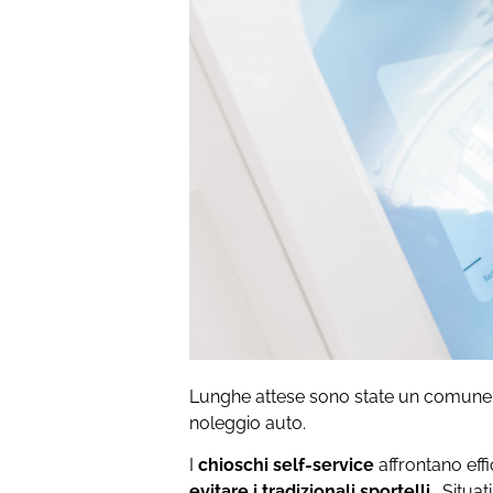
Lunghe attese sono state un comune mot
noleggio auto.
I
chioschi self-service
affrontano ef
evitare i tradizionali sportelli.
. Situa