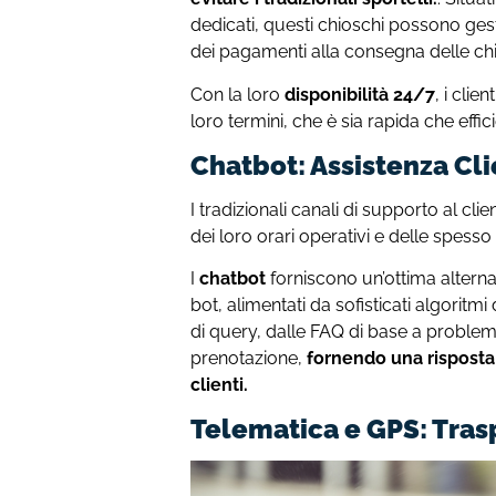
dedicati, questi chioschi possono gest
dei pagamenti alla consegna delle chia
Con la loro
disponibilità 24/7
, i cli
loro termini, che è sia rapida che effic
Chatbot: Assistenza Cli
I tradizionali canali di supporto al cl
dei loro orari operativi e delle spesso
I
chatbot
forniscono un’ottima alterna
bot, alimentati da sofisticati algoritm
di query, dalle FAQ di base a problem
prenotazione,
fornendo una risposta
clienti.
Telematica e GPS: Tras