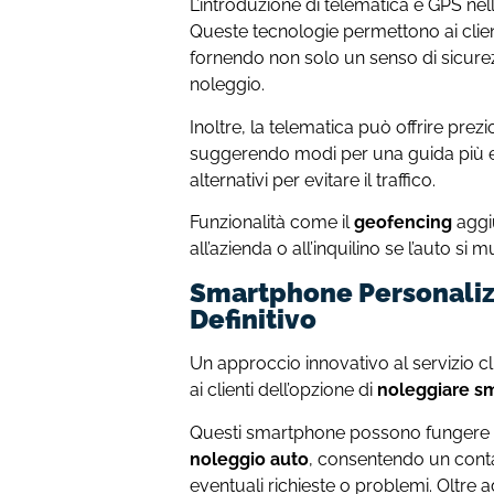
L’introduzione di telematica e GPS nell
Queste tecnologie permettono ai clien
fornendo non solo un senso di sicure
noleggio.
Inoltre, la telematica può offrire prezio
suggerendo modi per una guida più ef
alternativi per evitare il traffico.
Funzionalità come il
geofencing
aggi
all’azienda o all’inquilino se l’auto si m
Smartphone Personalizz
Definitivo
Un approccio innovativo al servizio cli
ai clienti dell’opzione di
noleggiare sm
Questi smartphone possono fungere
noleggio auto
, consentendo un contat
eventuali richieste o problemi. Oltre