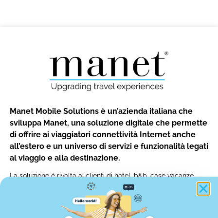
Manet Mobile Solutions è un’azienda italiana che
sviluppa Manet, una soluzione digitale che permette
di offrire ai viaggiatori connettività Internet anche
all’estero e un universo di servizi e funzionalità legati
al viaggio e alla destinazione.
La soluzione è rivolta ai clienti di hotel, b&b, case vacanze,
autonoleggi, tour operator e qualsiasi altro operatore turistico
o provider di servizi nell’ambito dei viaggi.
info@manetmobile.com